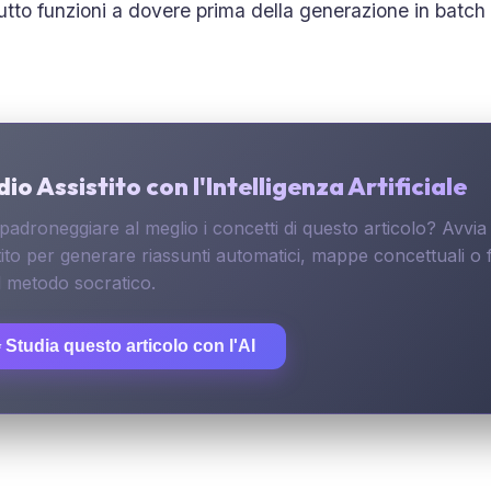
utto funzioni a dovere prima della generazione in batch d
io Assistito con l'Intelligenza Artificiale
padroneggiare al meglio i concetti di questo articolo? Avvia 
tito per generare riassunti automatici, mappe concettuali o f
l metodo socratico.
 Studia questo articolo con l'AI