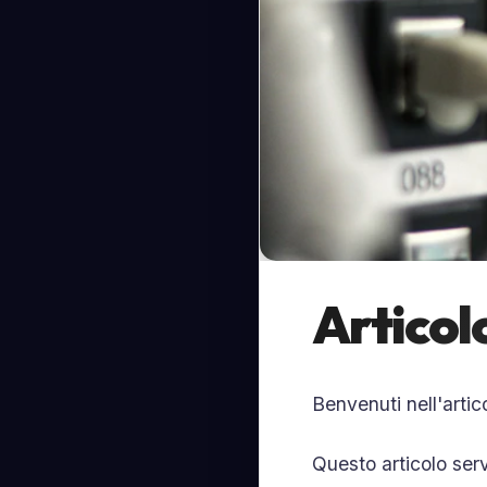
Articol
Benvenuti nell'arti
Questo articolo serv