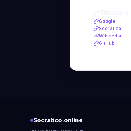
🔗 Risorse e
Google
Socratico
Wikipedia
GitHub
Socratico.online