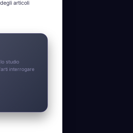
egli articoli
lo studio
arti interrogare