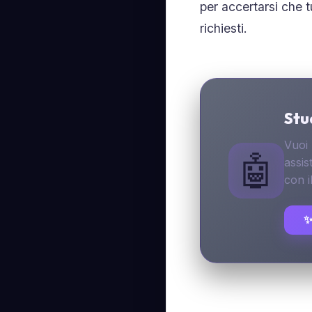
per accertarsi che t
richiesti.
Stud
Vuoi 
🤖
assis
con i
✨