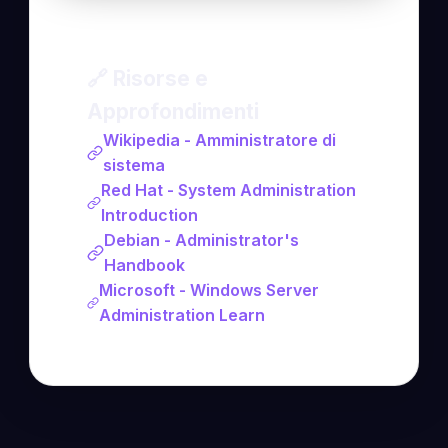
🔗 Risorse e
Approfondimenti
Wikipedia - Amministratore di
sistema
Red Hat - System Administration
Introduction
Debian - Administrator's
Handbook
Microsoft - Windows Server
Administration Learn