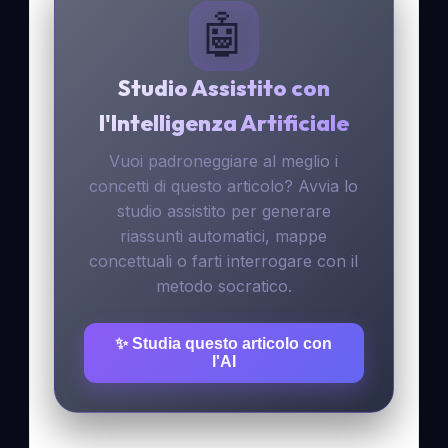
🤖
Studio Assistito con
l'Intelligenza Artificiale
Vuoi padroneggiare al meglio i
concetti di questo articolo? Avvia lo
studio assistito per generare
riassunti automatici, mappe
concettuali o farti interrogare con il
metodo socratico.
✨ Studia questo articolo con
l'AI