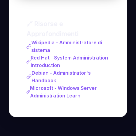
🔗 Risorse e
Approfondimenti
Wikipedia - Amministratore di
sistema
Red Hat - System Administration
Introduction
Debian - Administrator's
Handbook
Microsoft - Windows Server
Administration Learn