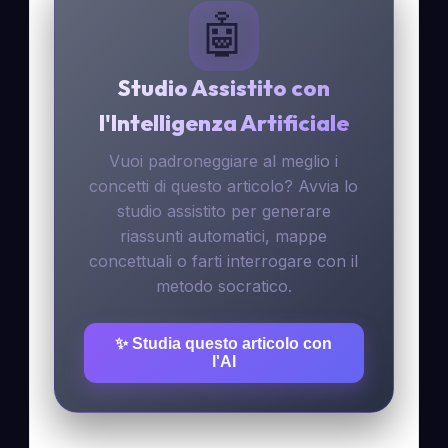
🤖
Studio Assistito con
l'Intelligenza Artificiale
Vuoi padroneggiare al meglio i
concetti di questo articolo? Avvia lo
studio assistito per generare
riassunti automatici, mappe
concettuali o farti interrogare con il
metodo socratico.
✨ Studia questo articolo con
l'AI