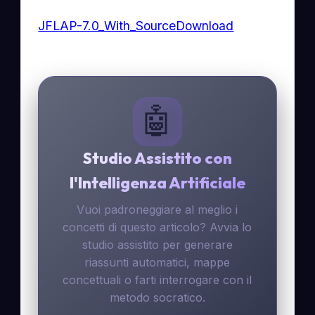
JFLAP-7.0_With_Source
Download
🤖
Studio Assistito con
l'Intelligenza Artificiale
Vuoi padroneggiare al meglio i
concetti di questo articolo? Avvia lo
studio assistito per generare
riassunti automatici, mappe
concettuali o farti interrogare con il
metodo socratico.