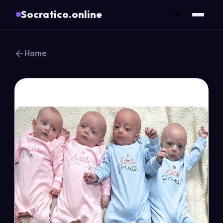
Socratico.online
☀️
Home