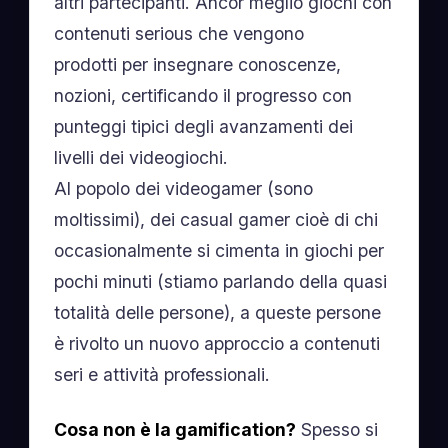
altri partecipanti. Ancor meglio giochi con
contenuti serious che vengono
prodotti per insegnare conoscenze,
nozioni, certificando il progresso con
punteggi tipici degli avanzamenti dei
livelli dei videogiochi.
Al popolo dei videogamer (sono
moltissimi), dei casual gamer cioè di chi
occasionalmente si cimenta in giochi per
pochi minuti (stiamo parlando della quasi
totalità delle persone), a queste persone
è rivolto un nuovo approccio a contenuti
seri e attività professionali.
Cosa non è la gamification?
Spesso si