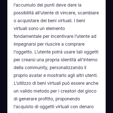
l’accumulo dei punti deve dare la
possibilità all’utente di vincere, scambiare
o acquistare dei beni virtuali. I beni
virtuali sono un elemento
fondamentale per incentivare l’utente ad
impegnarsi per riuscire a comprare
l’oggetto. L’utente potrà usare tali oggetti
per crearsi una propria identità all’interno
della community, personalizzando il
proprio avatar e mostrarlo agli altri utenti.
L’utilizzo di beni virtuali può essere anche
un valido metodo per i creatori del gioco
di generare profitto, proponendo
l’acquisto di oggetti virtuali con denaro