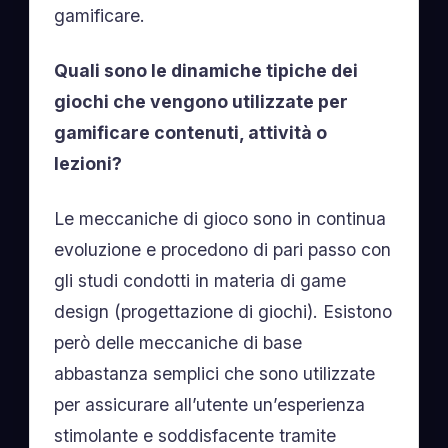
gamificare.
Quali sono le dinamiche tipiche dei
giochi che vengono utilizzate per
gamificare contenuti, attività o
lezioni?
Le meccaniche di gioco sono in continua
evoluzione e procedono di pari passo con
gli studi condotti in materia di game
design (progettazione di giochi). Esistono
però delle meccaniche di base
abbastanza semplici che sono utilizzate
per assicurare all’utente un’esperienza
stimolante e soddisfacente tramite