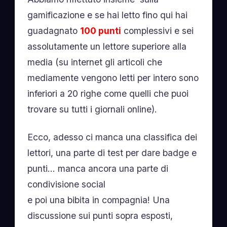
gamificazione e se hai letto fino qui hai
guadagnato
100 punti
complessivi e sei
assolutamente un lettore superiore alla
media (su internet gli articoli che
mediamente vengono letti per intero sono
inferiori a 20 righe come quelli che puoi
trovare su tutti i giornali online).
Ecco, adesso ci manca una classifica dei
lettori, una parte di test per dare badge e
punti… manca ancora una parte di
condivisione social
e poi una bibita in compagnia! Una
discussione sui punti sopra esposti,