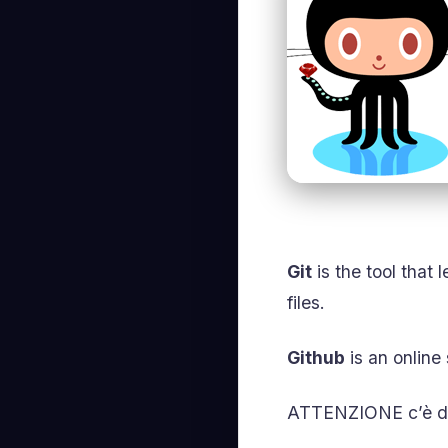
Git
is the tool that
files.
Github
is an online 
ATTENZIONE c’è dif