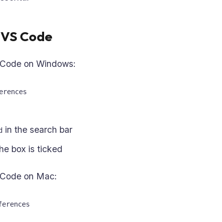
n VS Code
S Code on Windows:
erences
in the search bar
d
he box is ticked
S Code on Mac:
ferences