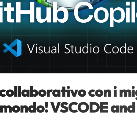
collaborativo con i mi
l mondo! VSCODE and