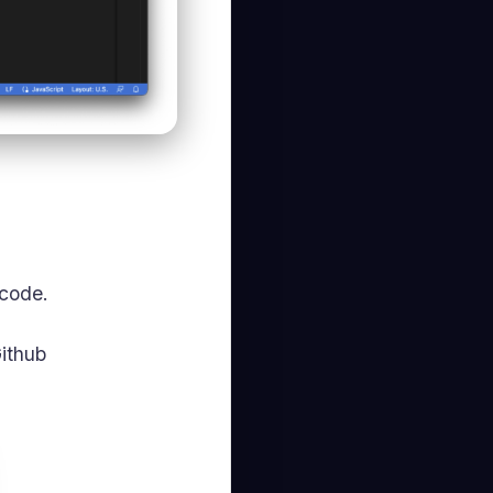
 code.
Github