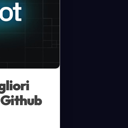
gliori
 Github