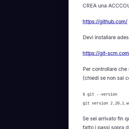
CREA una ACCCOUNT
https://github.com/
Devi installare ade
https://git-scm.co
Per controllare che 
(chiedi se non sai 
$ git --version
git version 2.20.1.w
Se sei arrivato fin 
fatto i passi sopra d