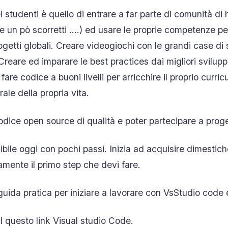
ei studenti è quello di entrare a far parte di comunità d
he un pò scorretti ….) ed usare le proprie competenze per
ogetti globali. Creare videogiochi con le grandi case di
reare ed imparare le best practices dai migliori svilupp
are codice a buoni livelli per arricchire il proprio curric
le della propria vita.
dice open source di qualità e poter partecipare a proget
bile oggi con pochi passi. Inizia ad acquisire dimestich
amente il primo step che devi fare.
uida pratica per iniziare a lavorare con VsStudio code 
dal questo link Visual studio Code.