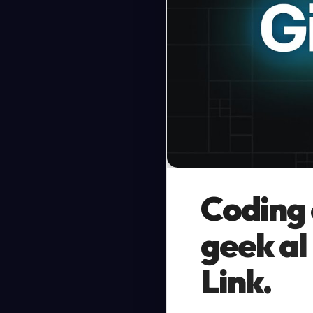
Coding 
geek a
Link.