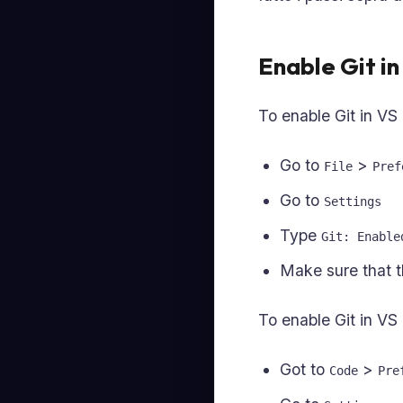
Enable Git i
To enable Git in V
Go to
>
File
Pref
Go to
Settings
Type
Git: Enable
Make sure that t
To enable Git in V
Got to
>
Code
Pre