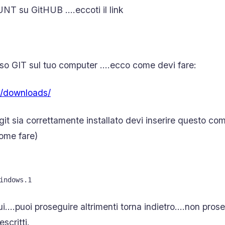
 su GitHUB ….eccoti il link
sso GIT sul tuo computer ….ecco come devi fare:
m/downloads/
git sia correttamente installato devi inserire questo co
come fare)
indows.1
qui….puoi proseguire altrimenti torna indietro….non pros
escritti.