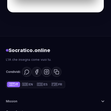
Socratico.online
L'IA che insegna come vuoi tu.
Condividi:
🇮🇹 IT
🇬🇧 EN
🇪🇸 ES
🇫🇷 FR
Mission
Potenziare la didattica attraverso l'Intelligenza Artificiale
,