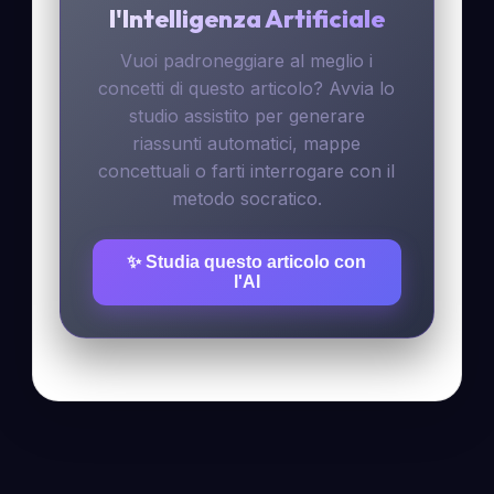
l'Intelligenza Artificiale
Vuoi padroneggiare al meglio i
concetti di questo articolo? Avvia lo
studio assistito per generare
riassunti automatici, mappe
concettuali o farti interrogare con il
metodo socratico.
✨ Studia questo articolo con
l'AI