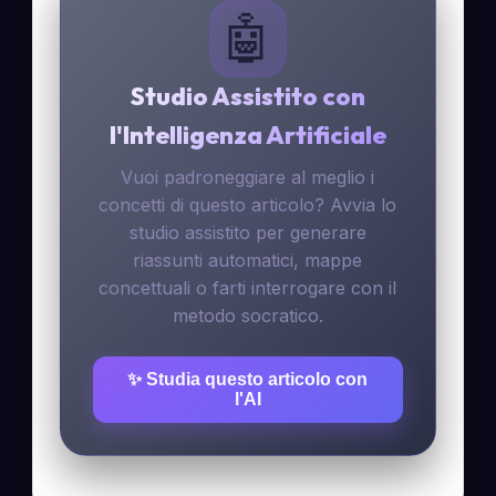
🤖
Studio Assistito con
l'Intelligenza Artificiale
Vuoi padroneggiare al meglio i
concetti di questo articolo? Avvia lo
studio assistito per generare
riassunti automatici, mappe
concettuali o farti interrogare con il
metodo socratico.
✨ Studia questo articolo con
l'AI