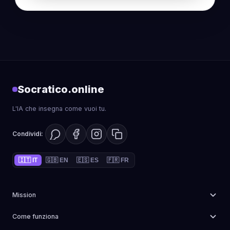
Socratico.online
L'IA che insegna come vuoi tu.
Condividi:
🇮🇹 IT
🇬🇧 EN
🇪🇸 ES
🇫🇷 FR
Mission
Potenziare la didattica attraverso l'Intelligenza Artificiale
,
Come funziona
senza sostituire il valore dei libri e dell'esperienza docente.