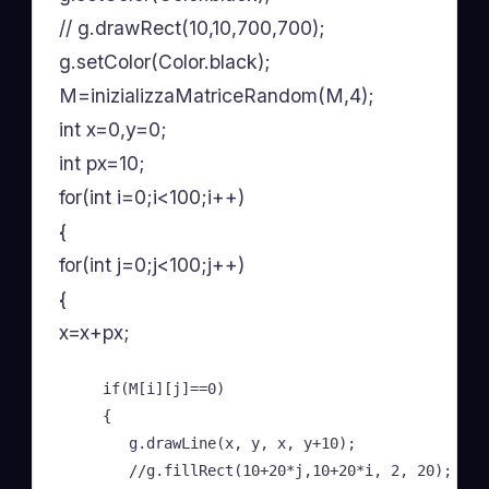
// g.drawRect(10,10,700,700);
g.setColor(Color.black);
M=inizializzaMatriceRandom(M,4);
int x=0,y=0;
int px=10;
for(int i=0;i<100;i++)
{
for(int j=0;j<100;j++)
{
x=x+px;
     if(M[i][j]==0)

     {

        g.drawLine(x, y, x, y+10);

        //g.fillRect(10+20*j,10+20*i, 2, 20);
