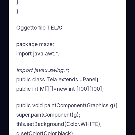
}
}
Oggetto file TELA:
package maze;
import java.awt.*
;
import javax.swing.*
;
public class Tela extends JPanel{
public int M[][]=new int [100][100];
public void paintComponent(Graphics g){
super.paintComponent(g);
this.setBackground(Color.WHITE);
g.setColor(Color.black);