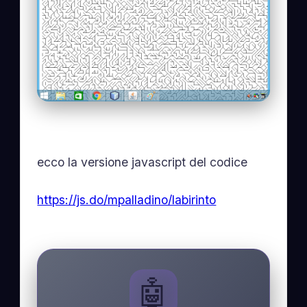
ecco la versione javascript del codice
https://js.do/mpalladino/labirinto
🤖