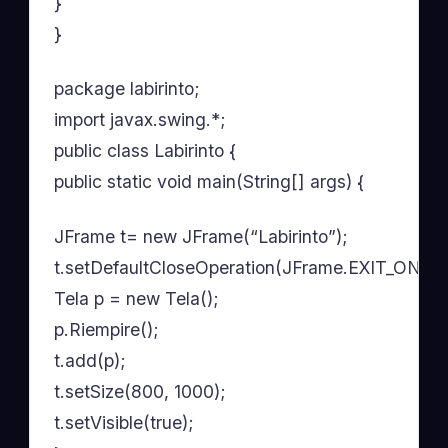
}
}
package labirinto;
import javax.swing.*;
public class Labirinto {
public static void main(String[] args) {
JFrame t= new JFrame(“Labirinto”);
t.setDefaultCloseOperation(JFrame.EXIT_ON_C
Tela p = new Tela();
p.Riempire();
t.add(p);
t.setSize(800, 1000);
t.setVisible(true);