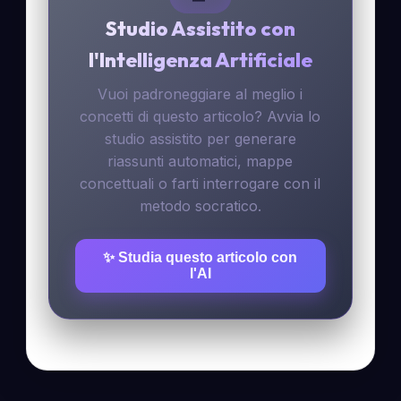
Studio Assistito con
l'Intelligenza Artificiale
Vuoi padroneggiare al meglio i
concetti di questo articolo? Avvia lo
studio assistito per generare
riassunti automatici, mappe
concettuali o farti interrogare con il
metodo socratico.
✨ Studia questo articolo con
l'AI