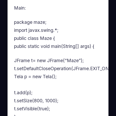
Main:
package maze;
import javax.swing.*;
public class Maze {
public static void main(String[] args) {
JFrame t= new JFrame(“Maze”);
t.setDefaultCloseOperation(JFrame.EXIT_ON_C
Tela p = new Tela();
t.add(p);
t.setSize(800, 1000);
t.setVisible(true);