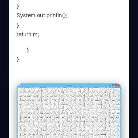
}
System.out.println();
}
return m;
    }
}