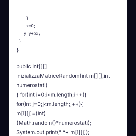
    }

    x=0;

   y=y+px; 

 }
}
public int[][]
inizializzaMatriceRandom(int m[][],int
numerostati)
{ for(int i=0;i<m.length;i++){
for(int j=0;j<m.length;j++){
m[i][j]=(int)
(Math.random()*numerostati);
System.out.print(” “+ m[i][j]);