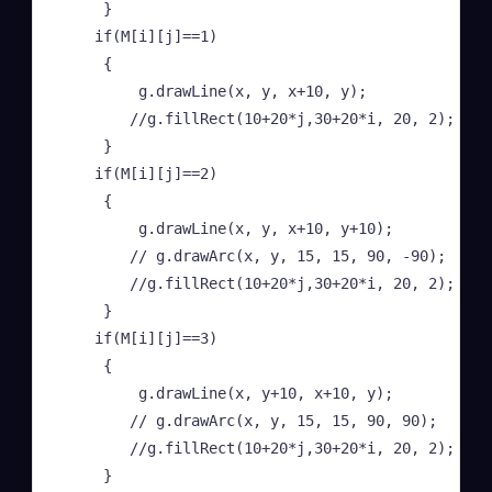
     }

    if(M[i][j]==1)

     {

         g.drawLine(x, y, x+10, y);

        //g.fillRect(10+20*j,30+20*i, 20, 2);

     }

    if(M[i][j]==2)

     {

         g.drawLine(x, y, x+10, y+10);

        // g.drawArc(x, y, 15, 15, 90, -90);

        //g.fillRect(10+20*j,30+20*i, 20, 2);

     }

    if(M[i][j]==3)

     {

         g.drawLine(x, y+10, x+10, y);

        // g.drawArc(x, y, 15, 15, 90, 90);

        //g.fillRect(10+20*j,30+20*i, 20, 2);

     }
