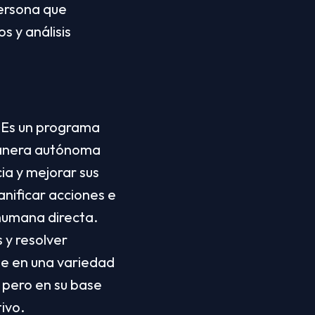
ersona que 
 y análisis 
 Es un programa 
manera autónoma 
a y mejorar sus 
nificar acciones e 
humana directa. 
y resolver 
 en una variedad 
pero en su base 
ivo.