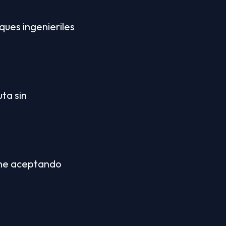
es ingenieriles 
ta sin 
ime aceptando 