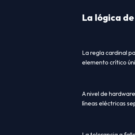
La lógica de
La regla cardinal pa
elemento crítico úni
A nivel de hardware
líneas eléctricas s
La tolerancia a fall