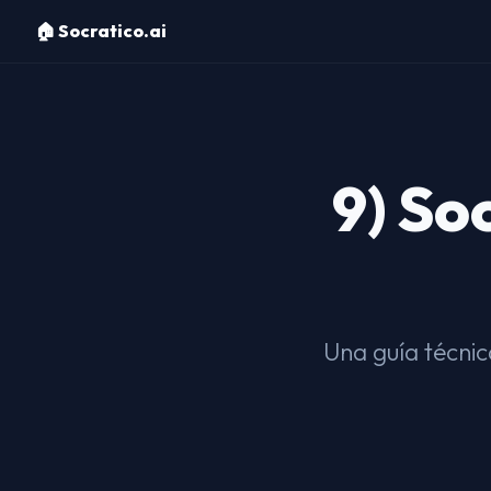
🏠 Socratico.ai
9) So
Una guía técnica