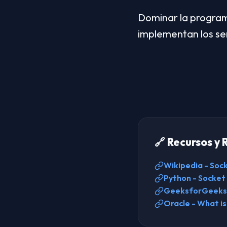
Dominar la program
implementan los se
🔗 Recursos y 
Wikipedia - Sock
Python - Socket
GeeksforGeeks 
Oracle - What is