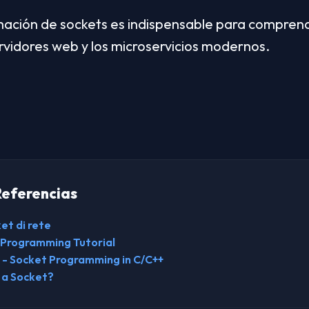
ación de sockets es indispensable para comprend
rvidores web y los microservicios modernos.
Referencias
et di rete
 Programming Tutorial
- Socket Programming in C/C++
 a Socket?