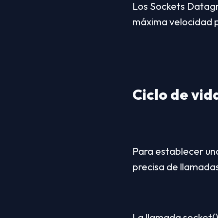
Los Sockets Datagra
máxima velocidad po
Ciclo de vid
Para establecer una
precisa de llamadas
La llamada socket() i