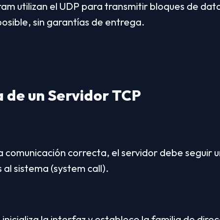
m utilizan el UDP para transmitir bloques de datos 
sible, sin garantías de entrega.
a de un Servidor TCP
 comunicación correcta, el servidor debe seguir u
 al sistema (system call).
nicializa la interfaz y establece la familia de direcc