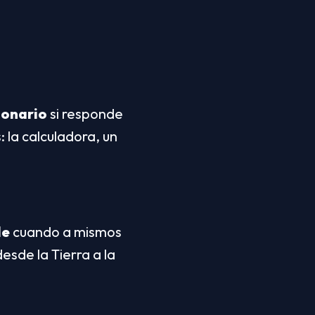
ionario
 si responde 
 la calculadora, un 
le
 cuando a mismos 
sde la Tierra a la 