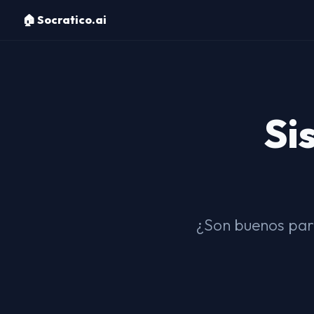
🏠 Socratico.ai
Si
¿Son buenos para