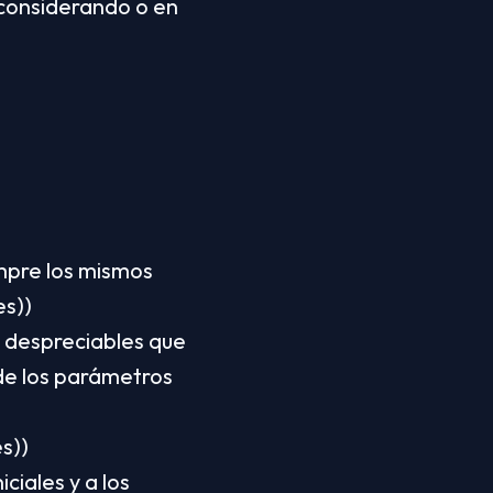
considerando o en 
mpre los mismos 
es))
 despreciables que 
de los parámetros 
s))
ciales y a los 