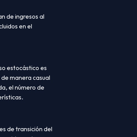
an de ingresos al 
uidos en el 
so estocástico es 
 de manera casual 
a, el número de 
rísticas.
s de transición del 