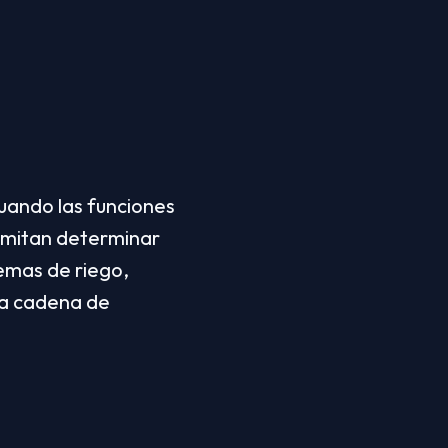
cuando las funciones 
rmitan determinar 
emas de riego, 
na cadena de 