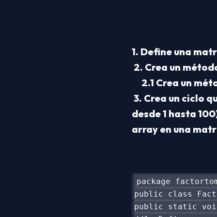
1. Define una matr
 2. Crea un métod
     2.1 Crea un 
 3. Crea un ciclo que inserte el número de factores desde una entrada dada (n 
desde 1 hasta 100)
array en una matr
package factortom
public class Fact
public static voi