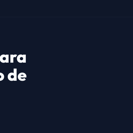
para
o de