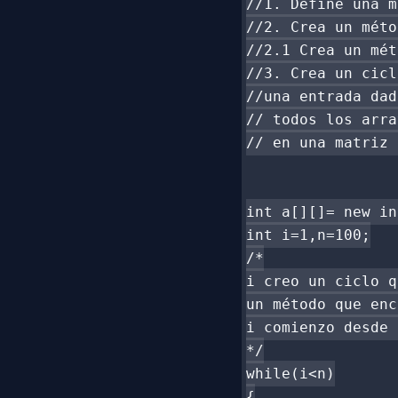
//1. Define una m
//2. Crea un méto
//2.1 Crea un mét
//3. Crea un cicl
//una entrada dad
// todos los arra
// en una matriz 
int a[][]= new in
int i=1,n=100;

/*

i creo un ciclo q
un método que enc
i comienzo desde 
*/

while(i<n)

{
