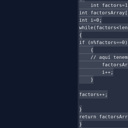
    int factors=1
int factorsArray[
int i=0;

while(factors<len)
{

if (n%factors==0)
    {

    // aquí tenem
        factorsAr
        i++;

    }

factors++;

}

return factorsArr
}
