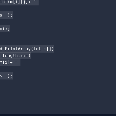
int(m[i][j]+ " 

s" );

n();

d PrintArray(int m[])

.length;i++)

m[i]+ " 

s" );
