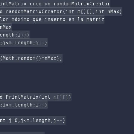
intMatrix creo un randomMatrixCreator

d randomMatrixCreator(int m[][],int nMax)

lor máximo que inserto en la matriz

nMax

ength;i++)

;j<m.length;j++)

(Math.random()*nMax);

d PrintMatrix(int m[][])

;i<m.length;i++)

nt j=0;j<m.length;j++)
