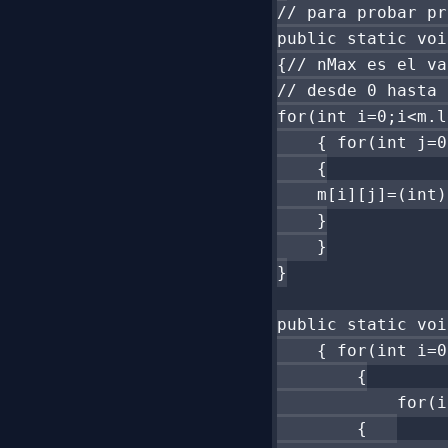
// para probar pr
public static voi
{// nMax es el va
// desde 0 hasta 
for(int i=0;i<m.l
    { for(int j=0
    {

    m[i][j]=(int)
    }

    }

}

public static voi
    { for(int i=0
        {

            for(i
        {   
