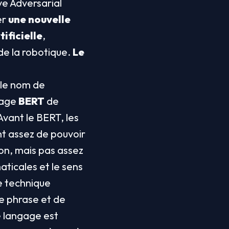
e Adversarial 
r 
une nouvelle 
ificielle
, 
e la robotique. 
Le 
le nom de 
gage 
BERT
 de 
ant le BERT, les 
nt assez de pouvoir 
on, mais pas assez 
ticales et le sens 
e technique 
ne phrase et de 
 langage est 