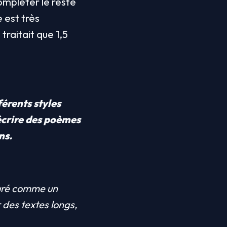
ompléter le reste 
 est très 
raitait que 1,5 
érents styles 
écrire des poèmes 
ns.
turé comme un 
des textes longs, 