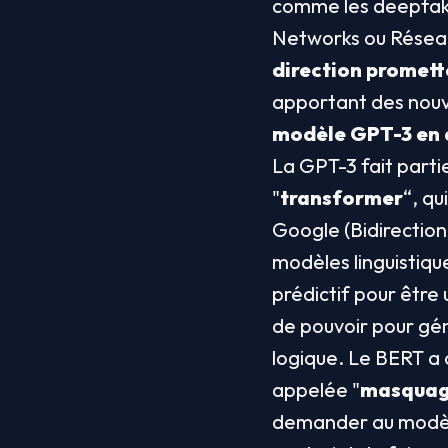
comme les deepfake
Networks ou Réseau
direction promette
apportant des nouv
modèle GPT-3 en 
La GPT-3 fait parti
"
transformer
“, qu
Google (Bidirection
modèles linguistique
prédictif pour être
de pouvoir pour gén
logique. Le BERT a 
appelée "
masqua
demander au modèle 