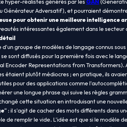
 hyper-réalistes générés par les 
GAN
 (Generativ
 Générateur Adversatif), et pourraient démontre
use pour obtenir une meilleure intelligence art
eautés intéressantes également dans le secteur d
détail
e d'un groupe de modèles de langage connus sous 
i se sont diffusés pour la première fois avec le lan
al Encoder Representations from Transformers). Av
s étaient plutôt médiocres ; en pratique, ils avaie
 utiles pour des applications comme l'autocompléti
érer une longue phrase qui suive les règles gramma
changé cette situation en introduisant une nouvell
ge
“ : il s'agit de cacher des mots différents dans u
de remplir le vide. L'idée est que si le modèle de