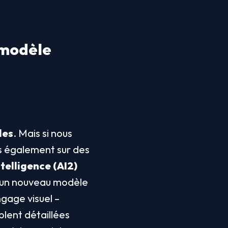
modèle 
les
. Mais si nous 
 également sur des 
ntelligence (AI2)
é un nouveau modèle 
age visuel – 
ent détaillées 