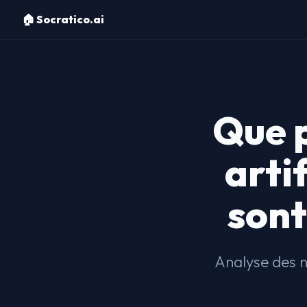
🏠 Socratico.ai
Que p
arti
sont
Analyse des n