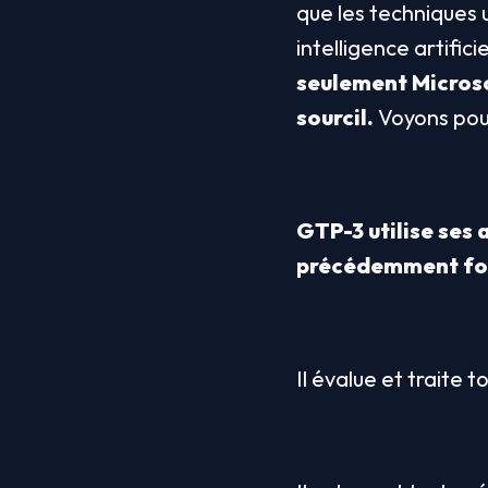
que les techniques u
seulement Microsof
sourcil.
 Voyons pou
GTP-3 utilise ses 
précédemment for
Il évalue et traite 