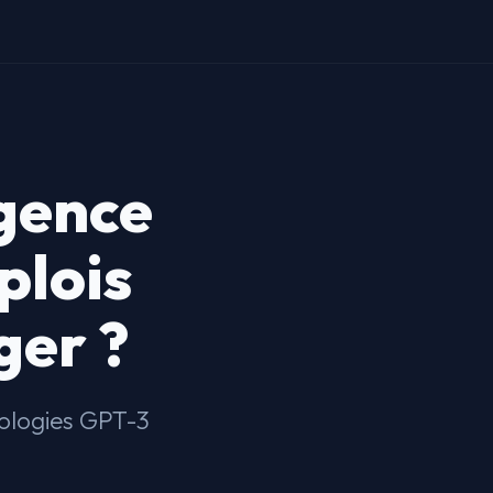
igence
plois
ger ?
nologies GPT-3