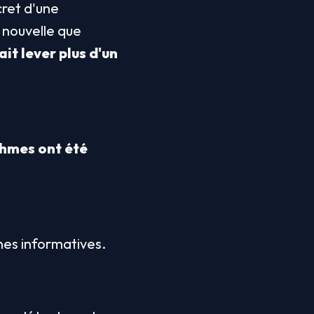
ret d'une 
intelligence artificielle plus avancée. Tout va bien, donc ? En réalité, la nouvelle que 
t lever plus d'un 
hmes ont été 
unes informatives.