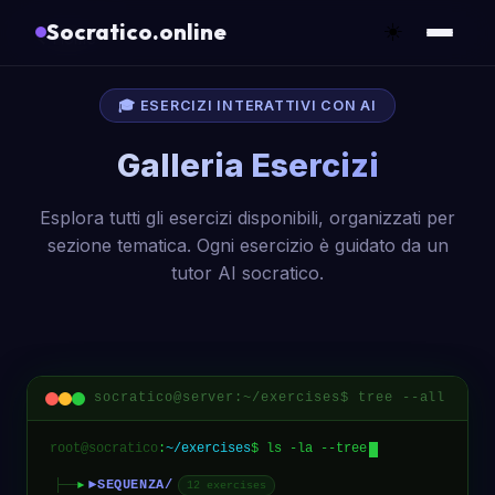
Socratico.online
☀️
Home
🎓 ESERCIZI INTERATTIVI CON AI
Galleria Esercizi
Esplora tutti gli esercizi disponibili, organizzati per
sezione tematica. Ogni esercizio è guidato da un
tutor AI socratico.
socratico@server:~/exercises$ tree --all
root@socratico
:
~/exercises
$
ls -la --tree
▶
├──
SEQUENZA/
▶
12 exercises